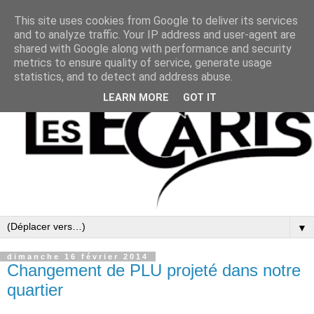
This site uses cookies from Google to deliver its services
and to analyze traffic. Your IP address and user-agent are
shared with Google along with performance and security
metrics to ensure quality of service, generate usage
statistics, and to detect and address abuse.
LEARN MORE
GOT IT
▼
dimanche 16 février 2014
Changement de PLU projeté dans notre
quartier