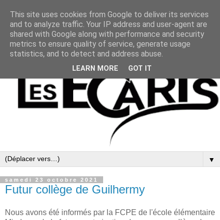
This site uses cookies from Google to deliver its services
and to analyze traffic. Your IP address and user-agent are
shared with Google along with performance and security
metrics to ensure quality of service, generate usage
statistics, and to detect and address abuse.
LEARN MORE
GOT IT
▼
samedi 23 octobre 2021
Futur collège de Guilhermy
Nous avons été informés par la FCPE de l'école élémentaire