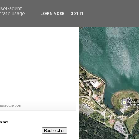
 user-agent
nerate usage
LEARN MORE
GOT IT
association
rcher