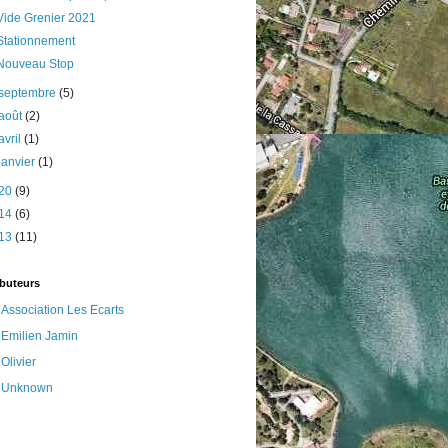
Vide Grenier 2021
Stationnement
Nouveau Stop
septembre
(5)
août
(2)
avril
(1)
janvier
(1)
20
(9)
14
(6)
13
(11)
ibuteurs
Association Les Ecarts
Emilien Jamin
Olivier
Unknown