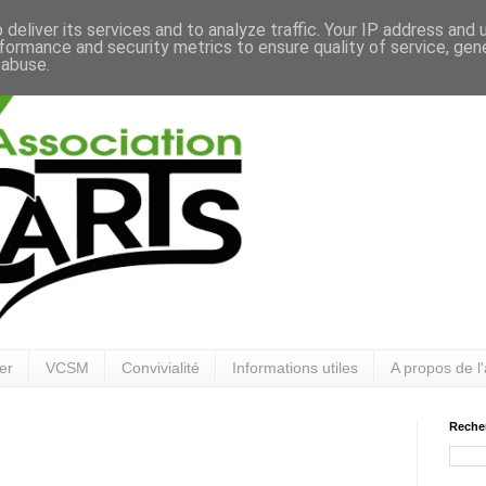
deliver its services and to analyze traffic. Your IP address and
formance and security metrics to ensure quality of service, ge
 abuse.
er
VCSM
Convivialité
Informations utiles
A propos de l'
Reche