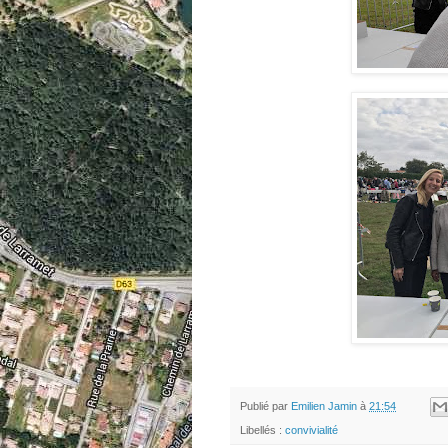
Publié par
Emilien Jamin
à
21:54
Libellés :
convivialité