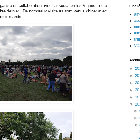
organisé en collaboration avec l'association les Vignes, a été
Libell
re dernier ! De nombreux visiteurs sont venus chiner avec
amé
reux stands.
ass
con
inf
uti
VC
Archiv
►
20
►
20
►
20
►
20
►
20
▼
20
►
►
▼