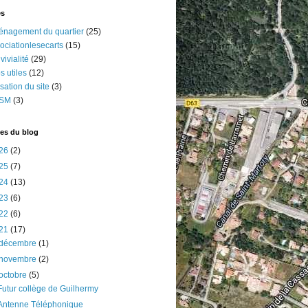
és
nagement du quartier
(25)
ociationlesecarts
(15)
vivialité
(29)
os utiles
(12)
lisation du site
(3)
SM
(3)
es du blog
26
(2)
25
(7)
24
(13)
23
(6)
22
(6)
21
(17)
décembre
(1)
novembre
(2)
octobre
(5)
Futur collège de Guilhermy
Antenne Téléphonique