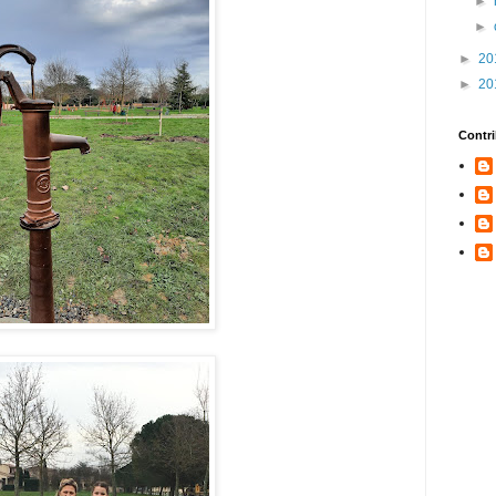
►
►
►
20
►
20
Contr