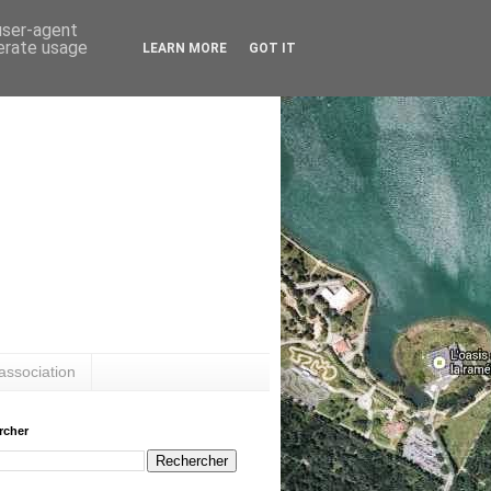
 user-agent
nerate usage
LEARN MORE
GOT IT
association
rcher