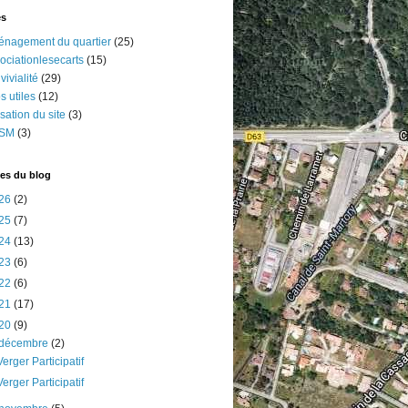
és
nagement du quartier
(25)
ociationlesecarts
(15)
vivialité
(29)
os utiles
(12)
lisation du site
(3)
SM
(3)
es du blog
26
(2)
25
(7)
24
(13)
23
(6)
22
(6)
21
(17)
20
(9)
décembre
(2)
Verger Participatif
Verger Participatif