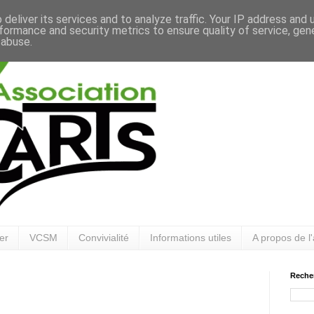
deliver its services and to analyze traffic. Your IP address and
formance and security metrics to ensure quality of service, ge
 abuse.
er
VCSM
Convivialité
Informations utiles
A propos de l'
Reche