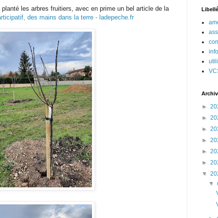
planté les arbres fruitiers, avec en prime un bel article de la
Libell
rticipatif, des mains dans la terre - ladepeche.fr
amé
ass
con
inf
uti
VC
Archiv
►
20
►
20
►
20
►
20
►
20
►
20
▼
20
▼