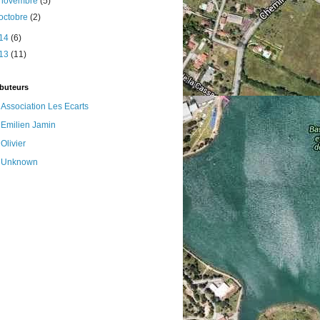
novembre
(5)
octobre
(2)
14
(6)
13
(11)
ibuteurs
Association Les Ecarts
Emilien Jamin
Olivier
Unknown